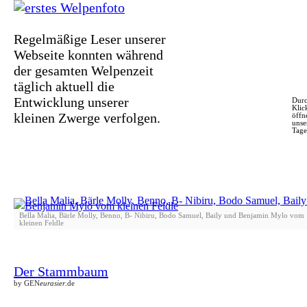
Regelmäßige Leser unserer
Webseite konnten während
der gesamten Welpenzeit
täglich aktuell die
Entwicklung unserer
Durc
Klic
kleinen Zwerge verfolgen.
öffn
unse
Tag
Bella Malia, Bärle Molly, Benno, B- Nibiru, Bodo Samuel, Baily und Benjamin Mylo vom
kleinen Feldle
Der Stammbaum
by GEN
eurasier
.de