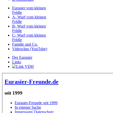
Eurasier vom kleinen
Feldle
A- Wurf vom kleinen
Feldle
B- Wurf vom kleinen
Feldle
C- Wurf vom kleinen
Feldle
Familie und Co.
Videoclips (YouTube)
Der Eurasier
Links