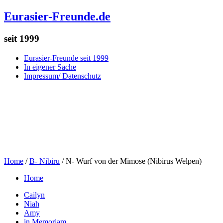
Eurasier-Freunde.de
seit 1999
Eurasier-Freunde seit 1999
In eigener Sache
Impressum/ Datenschutz
Home
/
B- Nibiru
/
N- Wurf von der Mimose (Nibirus Welpen)
Home
Cailyn
Niah
Amy
in Memoriam