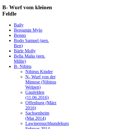
B- Wurf vom kleinen
Feldle
Baily
Benjamin Mylo
Benno
Bodo Samuel (gen.
Ben)
Bärle Molly
Bella Malia (gen.
Millie)
B- Nibiru
Nibirus Kinder
N- Wurf von der
Mimose (Nibirus
Welpen)
Gäufelden
(11.06.2016)
Offenburg (März
2016)
Sachsenheim
(Mai 2014)
Lawinensuchhundekurs
Februar 2014